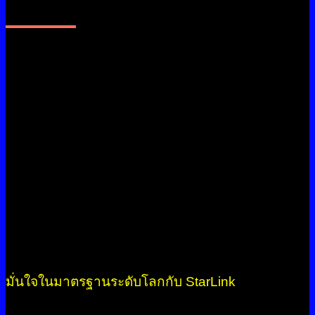
StarLink มุ่งมั่นพัฒนาสู่มาตรฐาน
สากล
บริษัท StarLink ได้รับการรับรองมาตรฐาน ISO
9001:2015 ซึ่งเป็นระบบบริหารงานคุณภาพระดับ
สากล สะท้อนถึงการให้บริการที่มีคุณภาพสูง ตอบ
สนองความต้องการของลูกค้าได้อย่างมีประสิทธิภาพ
เราพร้อมก้าวไปข้างหน้า ด้วยความใส่ใจในคุณภาพ
และความปลอดภัยของทุกกระบวนการทำงาน
มั่นใจในมาตรฐานระดับโลกกับ StarLink