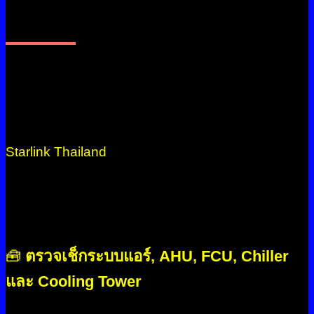
บริการของเราที่ออกแบบมาเพื่อล้าง
แอร์โรงงาน ชลบุรีโดยเฉพาะ
Starlink Thailand
ให้บริการแบบครบวงจร ตั้งแต่ตรวจ
เช็ก บำรุงรักษา(ล้างแอร์รายปี) จนถึงการซ่อมแซม แบบ
เร่งด่วน เพื่อให้ระบบปรับอากาศของโรงงานคุณมี
ประสิทธิภาพสูงสุดและปลอดภัยในระยะยาว
🧰
ตรวจเช็กระบบแอร์, AHU, FCU, Chiller
และ Cooling Tower