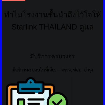
ทำไมโรงงานชั้นนำถึงไว้ใจให้
Starlink THAILAND ดูแล
มีบริการครบวงจร
มีบริการครบจบในที่เดียว – ตรวจ, ซ่อม, บำรุง