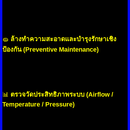
เราตรวจสอบสภาพและประสิทธิภาพของทุกอุปกรณ์ใน
ระบบปรับอากาศโรงงานอย่างละเอียด เพื่อให้มั่นใจว่า
ระบบพร้อมใช้งาน และลดโอกาสเกิดปัญหาระหว่างการ
ผลิต
🧽
ล้างทำความสะอาดและบำรุงรักษาเชิง
ป้องกัน (Preventive Maintenance)
ลดการสะสมของฝุ่น คราบน้ำมัน และสิ่งสกปรก ช่วยให้
ระบบเย็นเร็วขึ้น ไม่กินไฟ และยืดอายุการใช้งานของ
เครื่องจักรและอุปกรณ์ต่าง ๆ
📊
ตรวจวัดประสิทธิภาพระบบ (Airflow /
Temperature / Pressure)
บริการตรวจวัดค่าทางเทคนิคที่สำคัญ เช่น อุณหภูมิ แรง
ดัน และปริมาณลม เพื่อให้รู้ว่าสมดุลของระบบเป็นไปตาม