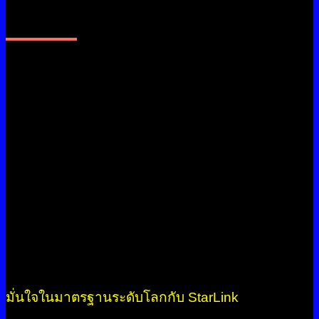
StarLink มุ่งมั่นพัฒนาสู่มาตรฐาน
สากล
บริษัท StarLink ได้รับการรับรองมาตรฐาน ISO
9001:2015 ซึ่งเป็นระบบบริหารงานคุณภาพระดับ
สากล สะท้อนถึงการให้บริการที่มีคุณภาพสูง ตอบ
สนองความต้องการของลูกค้าได้อย่างมีประสิทธิภาพ
เราพร้อมก้าวไปข้างหน้า ด้วยความใส่ใจในคุณภาพ
และความปลอดภัยของทุกกระบวนการทำงาน
มั่นใจในมาตรฐานระดับโลกกับ StarLink