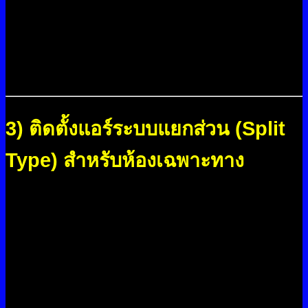
ปริมาณความเย็นสูง เราเลือกอุปกรณ์ให้เหมาะสมกับ
สภาพแวดล้อมการทำงาน พร้อมออกแบบการติดตั้งให้
ทนทาน ประหยัดพลังงาน และรองรับการใช้งานหนัก
ในระยะยาว
3) ติดตั้งแอร์ระบบแยกส่วน (Split
Type) สำหรับห้องเฉพาะทาง
รองรับการใช้งานในห้องควบคุม ห้องเซิร์ฟเวอร์ ห้อง
เก็บของ และสำนักงานภายในโรงงาน เราเดินท่อ
น้ำยา ท่อไฟ และท่อน้ำทิ้งใหม่ทั้งหมด พร้อมตรวจ
สอบการไหลของลมและอุณหภูมิจริงก่อนส่งมอบ เพื่อ
ให้มั่นใจว่าระบบทำงานได้เต็มประสิทธิภาพ