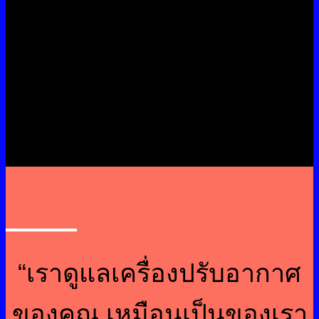
ระบบนี้เหมาะสำหรับอาคารที่ต้องการควบคุม
อุณหภูมิหลายโซน พร้อมประหยัดพลังงานและรองรับ
การใช้งานยืดหยุ่น ทีมงานเดินระบบท่อน้ำยาอย่างเป็น
ระบบตามมาตรฐานของผู้ผลิต เพื่อให้มั่นใจว่า
สามารถใช้งานได้อย่างปลอดภัยและบำรุงรักษาง่าย
ในอนาคต
“เราดูแลเครื่องปรับอากาศ
ของคุณ เหมือนเป็นของเรา