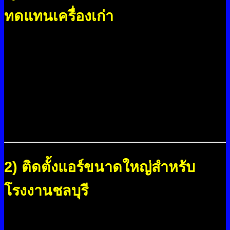
ทดแทนเครื่องเก่า
เรารื้อถอนระบบแอร์เก่าอย่างถูกวิธี ปลอดภัย และไม่
กระทบการทำงานของโรงงานในชลบุรี จากนั้นติดตั้ง
เครื่องใหม่ในตำแหน่งเดิมโดยคำนึงถึงความเรียบร้อย
และมาตรฐาน ตรวจสอบทุกจุดเชื่อมต่อ ทั้งท่อน้ำยา
ท่อน้ำทิ้ง ระบบไฟ และฐานรองเครื่อง เพื่อให้พร้อมใช้
งานอย่างสมบูรณ์
2) ติดตั้งแอร์ขนาดใหญ่สำหรับ
โรงงานชลบุรี
เหมาะสำหรับพื้นที่ผลิต คลังสินค้า หรือพื้นที่ที่ต้องการ